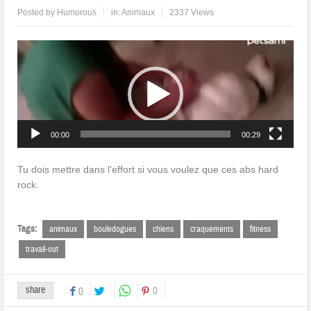
Posted by
Humorous
in:
Animaux
2337 Views
Lecteur
vidéo
00:00
00:29
Tu dois mettre dans l’effort si vous voulez que ces abs hard
rock.
Tags:
animaux
bouledogues
chiens
craquements
fitness
travail-out
share
0
0