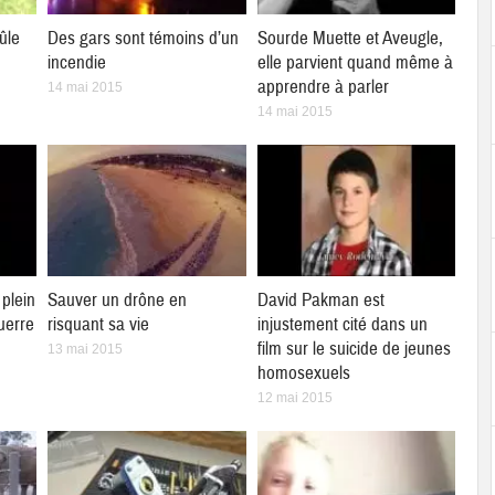
ûle
Des gars sont témoins d’un
Sourde Muette et Aveugle,
incendie
elle parvient quand même à
apprendre à parler
14 mai 2015
14 mai 2015
plein
Sauver un drône en
David Pakman est
uerre
risquant sa vie
injustement cité dans un
film sur le suicide de jeunes
13 mai 2015
homosexuels
12 mai 2015