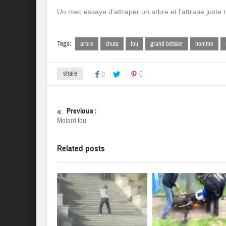
Un mec essaye d’attraper un arbre et l’attrape juste re
Tags:
arbre
chute
fou
grand bêtisier
homme
share
0
0
Previous :
Motard fou
Related posts