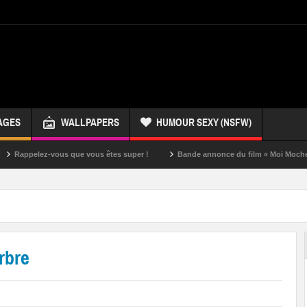
AGES
WALLPAPERS
HUMOUR SEXY (NSFW)
z-vous que vous êtes super !
Bande annonce du film « Moi Moche et Méchan
rbre