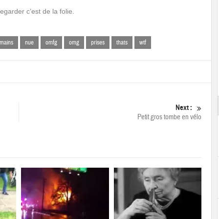
garder c’est de la folie.
mains
nue
omfg
omg
prises
thats
wtf
Next :
Petit gros tombe en vélo