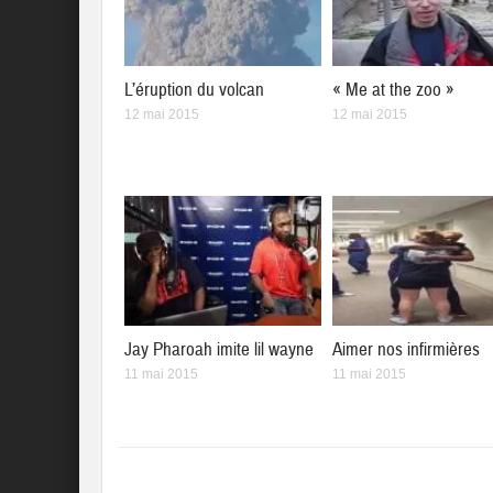
L’éruption du volcan
« Me at the zoo »
12 mai 2015
12 mai 2015
Jay Pharoah imite lil wayne
Aimer nos infirmières
11 mai 2015
11 mai 2015