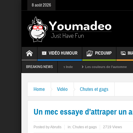
8 août 2026
VIDÉO HUMOUR
PICDUMP
IM
BREAKING NEWS
La fête des couleurs en Inde
Les couleurs de l’automne
Rappele
Home
Vidéo
Chutes et gags
Un mec essaye d’attraper un a
Posted by
Abrutis
in:
Chutes et gags
2719 Views