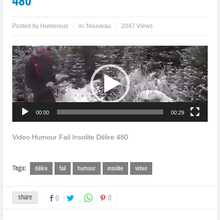
480
Posted by
Humorous
in:
Nouveau
2047 Views
Lecteur
vidéo
00:00
00:29
Video Humour Fail Insolite Délire 480
Tags:
délire
fail
humour
insolite
video
share
0
0