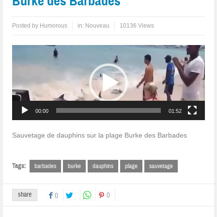
Burke des Barbades
Posted by
Humorous
in:
Nouveau
10136 Views
Lecteur
vidéo
00:00
01:52
Sauvetage de dauphins sur la plage Burke des Barbades
Tags:
barbades
burke
dauphins
plage
sauvetage
share
0
0