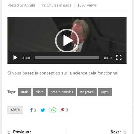
Posted by
Abrutis
in:
Chutes et gags
1807 Views
Lecteur
vidéo
00:00
00:37
Si vous basez la conception sur la science cela fonctionne!
Tags:
drôle
hilare
richard-dawkins
vie privée
voyou
share
0
0
Previous :
Next :