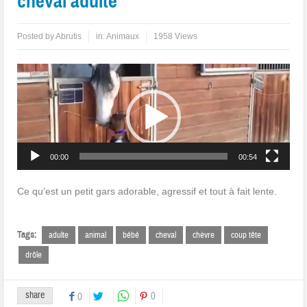
cheval adulte
Posted by
Abrutis
in:
Animaux
1958 Views
Lecteur
vidéo
00:00
00:54
Ce qu’est un petit gars adorable, agressif et tout à fait lente.
Tags:
adulte
animal
bébé
cheval
chèvre
coup tête
drôle
share
0
0