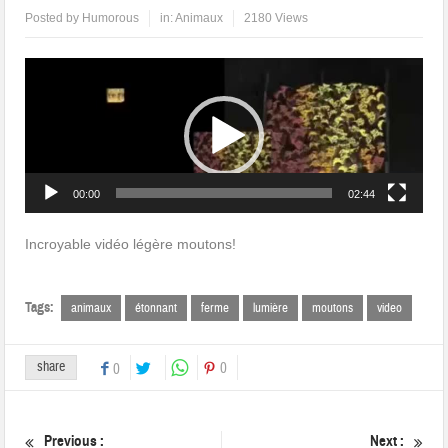
Posted by
Humorous
in:
Animaux
2180 Views
Lecteur
vidéo
00:00
02:44
Incroyable vidéo légère moutons!
Tags:
animaux
étonnant
ferme
lumière
moutons
video
share
0
0
Previous :
Next :