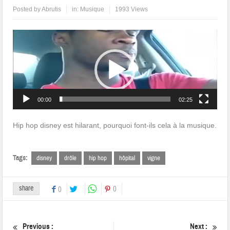
Posted by
Abrutis
in:
Musique
1993 Views
Lecteur
vidéo
00:00
02:25
Hip hop disney est hilarant, pourquoi font-ils cela à la musique.
Tags:
disney
drôle
hip hop
hôpital
vigne
share
0
0
Previous :
Next :