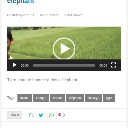
éléphant
Posted by
Abrutis
in:
Animaux
2269 Views
Lecteur
vidéo
00:00
00:08
Tigre attaque homme à dos d’éléphant.
Tags:
animal
attaque
cornac
éléphant
sauvage
tigre
share
0
0