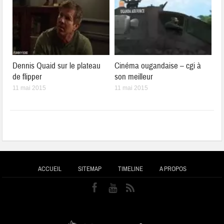
Dennis Quaid sur le plateau
Cinéma ougandaise – cgi à
de flipper
son meilleur
11 mai 2015
11 mai 2015
ACCUEIL
SITEMAP
TIMELINE
A PROPOS