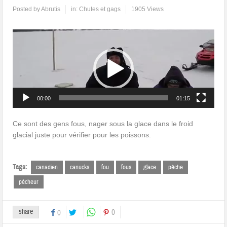
Posted by
Abrutis
in:
Chutes et gags
1905 Views
Lecteur
vidéo
00:00
01:15
Ce sont des gens fous, nager sous la glace dans le froid
glacial juste pour vérifier pour les poissons.
Tags:
canadien
canucks
fou
fous
glace
pêche
pêcheur
share
0
0