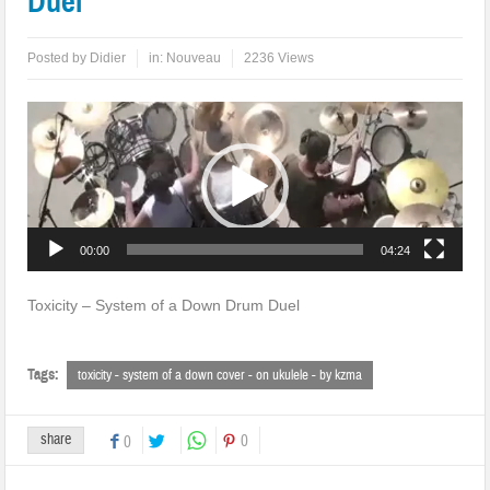
Duel
Posted by
Didier
in:
Nouveau
2236 Views
Lecteur
vidéo
00:00
04:24
Toxicity – System of a Down Drum Duel
Tags:
toxicity - system of a down cover - on ukulele - by kzma
share
0
0