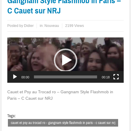
Gangnam Style Flashmob in Paris –
C Cauet sur NRJ
Posted by
Didier
in:
Nouveau
2199 Views
Lecteur
vidéo
00:00
00:18
Cauet et Psy au Trocad ro – Gangnam Style Flashmob in
Paris – C Cauet sur NRJ
Tags:
cauet et psy au trocad ro - gangnam style flashmob in paris - c cauet sur nrj