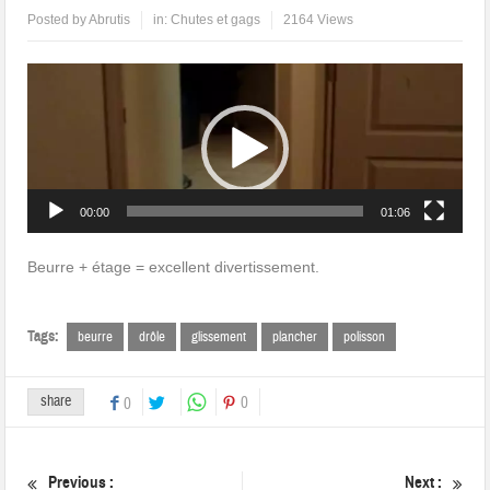
Posted by
Abrutis
in:
Chutes et gags
2164 Views
Lecteur
vidéo
00:00
01:06
Beurre + étage = excellent divertissement.
Tags:
beurre
drôle
glissement
plancher
polisson
share
0
0
Previous :
Next :