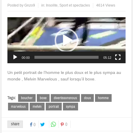
Posted by
Gnzo9
in:
Insolite
,
Sport et spectacles
4614 Views
Lecteur
vidéo
00:00
05:12
Un petit portrait de l’homme le plus doux et le plus sympa au
monde , Melvin Marvelous , sauf lorsqu’il boxe.
Tags:
boucher
boxe
divertissonsnous
doux
homme
marvelous
melvin
portrait
sympa
share
0
0