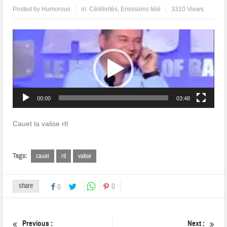
Posted by
Humorous
in:
Célébrités
,
Emissions télé
3310 Views
Lecteur
vidéo
00:00
03:48
Cauet la valise rtl
Tags:
cauet
rtl
valise
share
0
0
Previous :
Next :