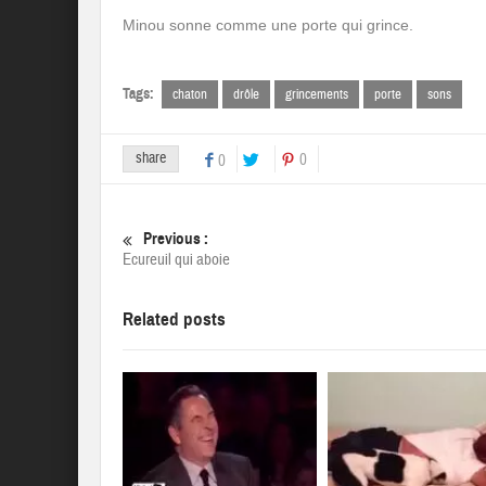
Minou sonne comme une porte qui grince.
Tags:
chaton
drôle
grincements
porte
sons
share
0
0
Previous :
Ecureuil qui aboie
Related posts