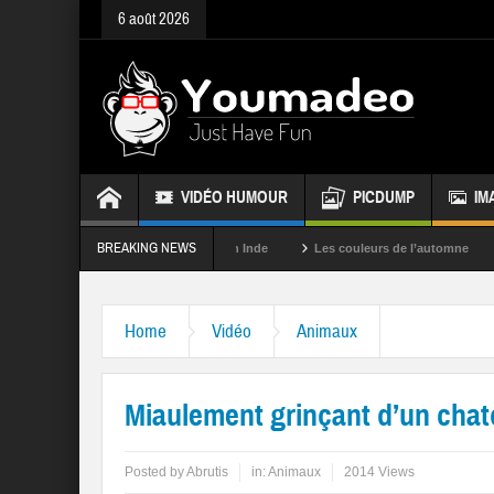
6 août 2026
VIDÉO HUMOUR
PICDUMP
IM
BREAKING NEWS
La fête des couleurs en Inde
Les couleurs de l’automne
Rappel
Home
Vidéo
Animaux
Miaulement grinçant d’un cha
Posted by
Abrutis
in:
Animaux
2014 Views