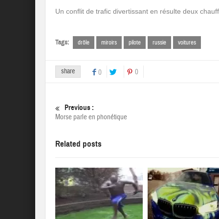
Un conflit de trafic divertissant en résulte deux chauf
Tags:
drôle
miroirs
pilote
russie
voitures
share
0
0
Previous :
Morse parle en phonétique
Related posts