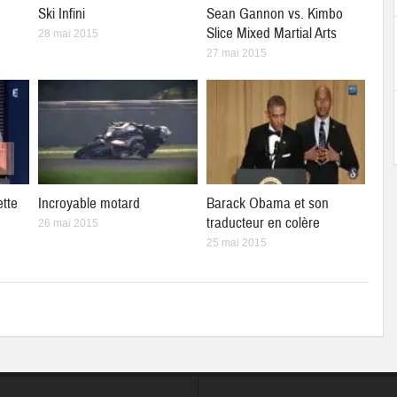
e
Ski Infini
Sean Gannon vs. Kimbo
Slice Mixed Martial Arts
28 mai 2015
27 mai 2015
ette
Incroyable motard
Barack Obama et son
traducteur en colère
26 mai 2015
25 mai 2015