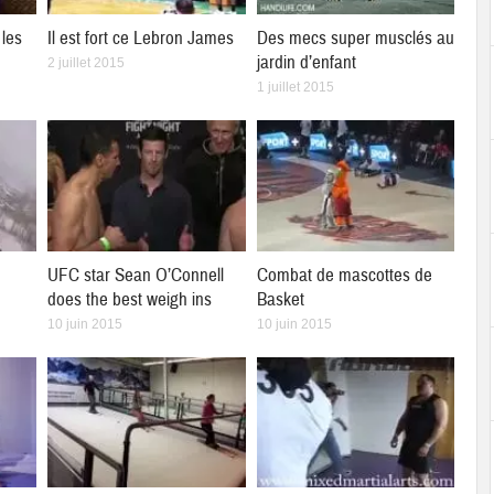
les
Il est fort ce Lebron James
Des mecs super musclés au
jardin d’enfant
2 juillet 2015
1 juillet 2015
UFC star Sean O’Connell
Combat de mascottes de
does the best weigh ins
Basket
10 juin 2015
10 juin 2015