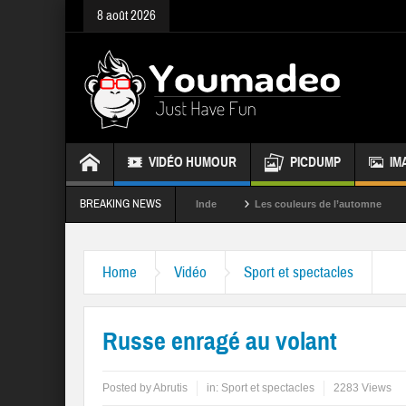
8 août 2026
VIDÉO HUMOUR
PICDUMP
IM
BREAKING NEWS
La fête des couleurs en Inde
Les couleurs de l’automne
Rappelez
Home
Vidéo
Sport et spectacles
Russe enragé au volant
Posted by
Abrutis
in:
Sport et spectacles
2283 Views