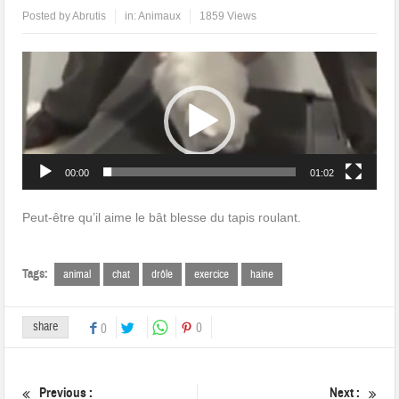
Posted by
Abrutis
in:
Animaux
1859 Views
Lecteur
vidéo
00:00
01:02
Peut-être qu’il aime le bât blesse du tapis roulant.
Tags:
animal
chat
drôle
exercice
haine
share
0
0
Previous :
Next :