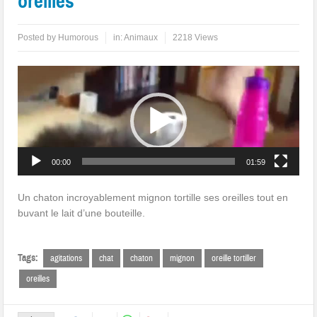
oreilles
Posted by
Humorous
in:
Animaux
2218 Views
Lecteur
vidéo
00:00
01:59
Un chaton incroyablement mignon tortille ses oreilles tout en
buvant le lait d’une bouteille.
Tags:
agitations
chat
chaton
mignon
oreille tortiller
oreilles