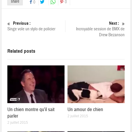
share
0
0
Previous :
Next :
Singe vole un stylo de policier
Incroyable session de BMX de
Drew Bezanson
Related posts
Un chien montre qu’il sait
Un amour de chien
parler
2 juillet 2015
2 juillet 2015