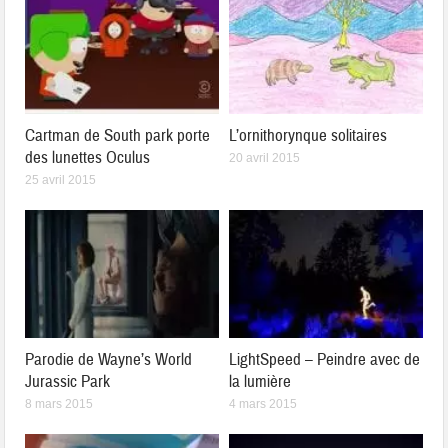
Cartman de South park porte
L’ornithorynque solitaires
des lunettes Oculus
20 avril 2015
25 avril 2015
Parodie de Wayne’s World
LightSpeed – Peindre avec de
Jurassic Park
la lumière
8 mars 2015
4 mars 2015