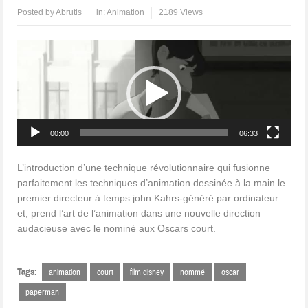
Posted by
Abrutis
in:
Animation
2189 Views
Lecteur
vidéo
00:00
06:33
L’introduction d’une technique révolutionnaire qui fusionne
parfaitement les techniques d’animation dessinée à la main le
premier directeur à temps john Kahrs-généré par ordinateur
et, prend l’art de l’animation dans une nouvelle direction
audacieuse avec le nominé aux Oscars court.
Tags:
animation
court
film disney
nommé
oscar
paperman