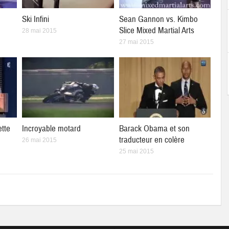
e
Ski Infini
Sean Gannon vs. Kimbo
Slice Mixed Martial Arts
28 mai 2015
27 mai 2015
ette
Incroyable motard
Barack Obama et son
traducteur en colère
26 mai 2015
25 mai 2015