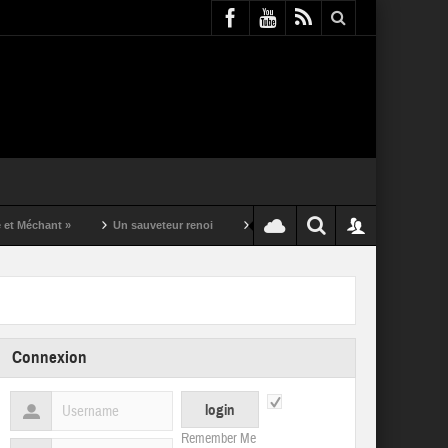
t »
Un sauveteur renoi
Un puching ball pas comme les autres
Connexion
Remember Me