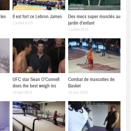
les
Il est fort ce Lebron James
Des mecs super musclés au
jardin d’enfant
2 juillet 2015
1 juillet 2015
UFC star Sean O’Connell
Combat de mascottes de
does the best weigh ins
Basket
10 juin 2015
10 juin 2015