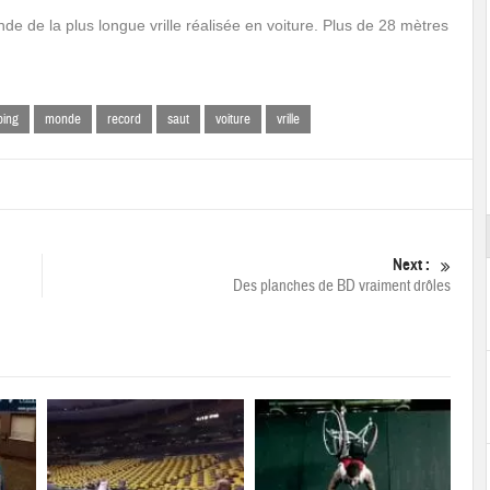
de de la plus longue vrille réalisée en voiture. Plus de 28 mètres
ping
monde
record
saut
voiture
vrille
Next :
Des planches de BD vraiment drôles