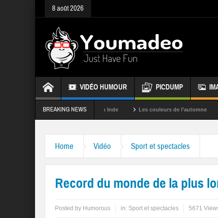
8 août 2026
VIDÉO HUMOUR
PICDUMP
IM
BREAKING NEWS
La fête des couleurs en Inde
Les couleurs de l’automne
Rappel
Home
Vidéo
Sport et spectacles
Record du monde de la plus lon
Posted by
Humorous
in:
Sport et spectacles
5671 View