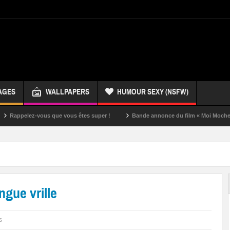
AGES
WALLPAPERS
HUMOUR SEXY (NSFW)
ez-vous que vous êtes super !
Bande annonce du film « Moi Moche et Méchan
gue vrille
s