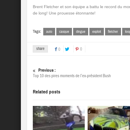
Brent Fletcher et son équipe a battu le record du mon
de long! Une prouesse étonnante!
Tags:
auto
casque
dingue
exploit
fletcher
loo
share
0
0
Previous :
Top 10 des pires moments de l’ex-président Bush
Related posts