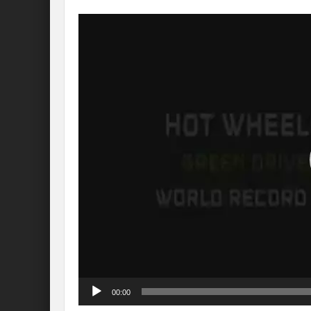
Lecteur
vidéo
00:00