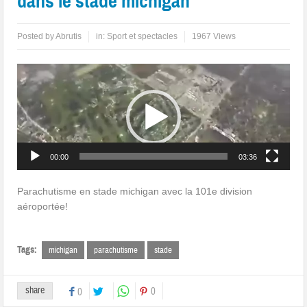
dans le stade michigan
Posted by
Abrutis
in:
Sport et spectacles
1967 Views
Lecteur
vidéo
00:00
03:36
Parachutisme en stade michigan avec la 101e division
aéroportée!
Tags:
michigan
parachutisme
stade
share
0
0