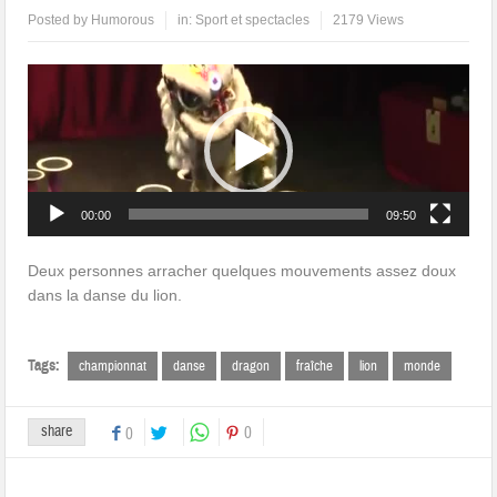
Posted by
Humorous
in:
Sport et spectacles
2179 Views
Lecteur
vidéo
00:00
09:50
Deux personnes arracher quelques mouvements assez doux
dans la danse du lion.
Tags:
championnat
danse
dragon
fraîche
lion
monde
share
0
0