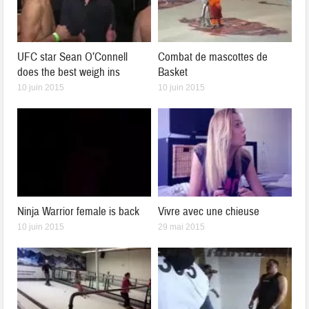
UFC star Sean O’Connell
Combat de mascottes de
does the best weigh ins
Basket
10 juin 2015
10 juin 2015
Ninja Warrior female is back
Vivre avec une chieuse
10 juin 2015
29 mai 2015