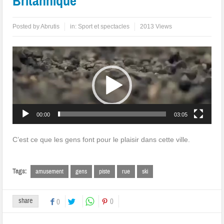
Britannique
Posted by
Abrutis
in:
Sport et spectacles
2013 Views
Lecteur
vidéo
00:00
03:05
C’est ce que les gens font pour le plaisir dans cette ville.
Tags:
amusement
gens
piste
rue
ski
share
0
0