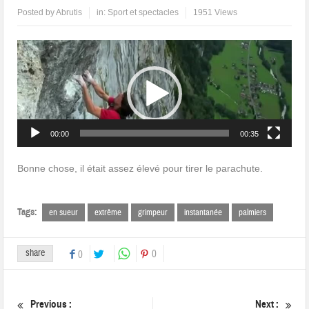
Posted by
Abrutis
in:
Sport et spectacles
1951 Views
Lecteur
vidéo
00:00
00:35
Bonne chose, il était assez élevé pour tirer le parachute.
Tags:
en sueur
extrême
grimpeur
instantanée
palmiers
share
0
0
Previous :
Next :