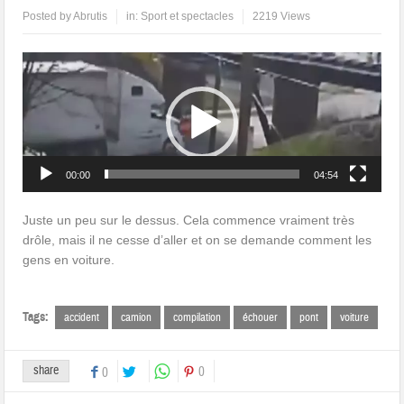
Posted by
Abrutis
in:
Sport et spectacles
2219 Views
Lecteur
vidéo
00:00
04:54
Juste un peu sur le dessus. Cela commence vraiment très
drôle, mais il ne cesse d’aller et on se demande comment les
gens en voiture.
Tags:
accident
camion
compilation
échouer
pont
voiture
share
0
0