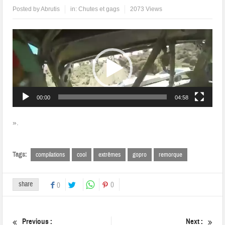
Posted by
Abrutis
in:
Chutes et gags
2073 Views
Lecteur
vidéo
00:00
04:58
».
Tags:
compilations
cool
extrêmes
gopro
remorque
share
0
0
Previous :
Next :