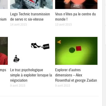
Lego Technic transmission
Vous n’êtes pa le centre du
inium
de servo rc six-vitesse
monde !
14 avril 2015
13 avril 2015
emps
Le truc psychologique
Explorer d’autres
simple à exploiter lorsque la
dimensions – Alex
négociation
Rosenthal et george Zaidan
9 avril 2015
9 avril 2015