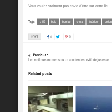
Vous voulez vraiment pas envie d’être sur cette île.
Tags:
b-52
baie
bombe
chute
intérieur
ordon
share
0
0
Previous :
Les meilleurs moments où un accident est évité de justesse
Related posts