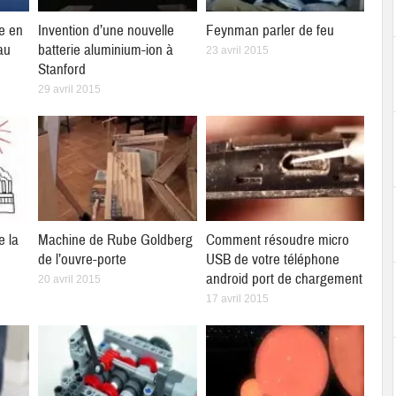
e en
Invention d’une nouvelle
Feynman parler de feu
au
batterie aluminium-ion à
23 avril 2015
Stanford
29 avril 2015
e la
Machine de Rube Goldberg
Comment résoudre micro
de l’ouvre-porte
USB de votre téléphone
android port de chargement
20 avril 2015
17 avril 2015