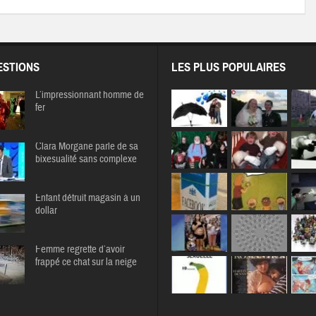
STIONS
LES PLUS POPULAIRES
L’impressionnant homme de
fer
Clara Morgane parle de sa
bixesualité sans complexe
Enfant détruit magasin à un
dollar
Femme regrette d’avoir
frappé ce chat sur la neige