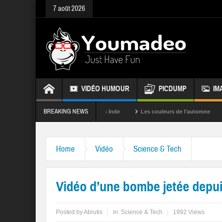
7 août 2026
VIDÉO HUMOUR
PICDUMP
IM
BREAKING NEWS
La fête des couleurs en Inde
Les couleurs de l’automne
Rappel
Home
Vidéo
Science & Tech
Vidéo d’une bombe jetée depui
Posted by
Abrutis
in:
Science & Tech
1992 Views