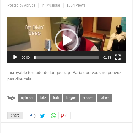
Posted by
Abrutis
in:
Musique
1854 Views
Lecteur
vidéo
00:00
01:53
Incroyable tornade de langue rap. Parie que vous ne pouvez
pas dire cela.
Tags:
alphabet
folie
frais
langue
rapace
twister
share
0
0