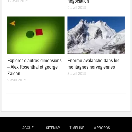
négociation
12 avril 2015
9 avril 2015
Explorer d’autres dimensions
Enorme avalanche dans les
– Alex Rosenthal et george
montagnes norvégiennes
Zaidan
8 avril 2015
9 avril 2015
ACCUEIL
SITEMAP
TIMELINE
A PROPOS