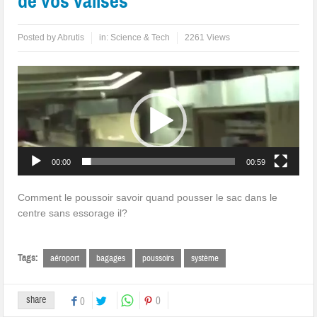
de vos valises
Posted by
Abrutis
in:
Science & Tech
2261 Views
Lecteur
vidéo
00:00
00:59
Comment le poussoir savoir quand pousser le sac dans le
centre sans essorage il?
Tags:
aéroport
bagages
poussoirs
système
share
0
0