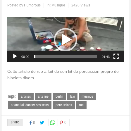
Posted by
Humorous
in:
Musique
2426 Views
Lecteur
vidéo
00:00
01:43
Cette artiste de rue a fait de son kit de percussion propre de
bibelots divers.
Tags:
artistes
arts rue
berlin
lavi
musique
oriane fait danser ses seins
percussions
rue
share
0
0