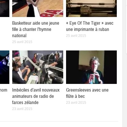
à
Basketteur aide une jeune
« Eye Of The Tiger » avec
fille à chanter l’hymne
une imprimante à ruban
national
25 avril 2015
25 avril 2015
 nom
Imbéciles d’avril nouveaux
Greensleeves avec une
animateurs de radio de
flûte à bec
farces zélande
23 avril 2015
23 avril 2015