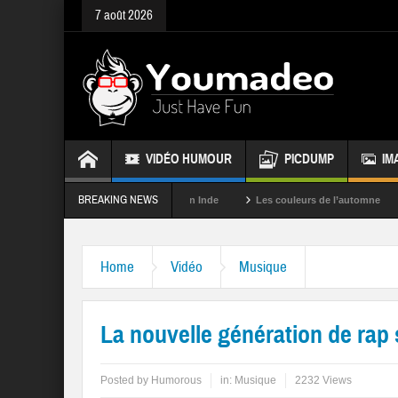
7 août 2026
VIDÉO HUMOUR
PICDUMP
IM
BREAKING NEWS
La fête des couleurs en Inde
Les couleurs de l’automne
Rappel
Home
Vidéo
Musique
La nouvelle génération de ra
Posted by
Humorous
in:
Musique
2232 Views