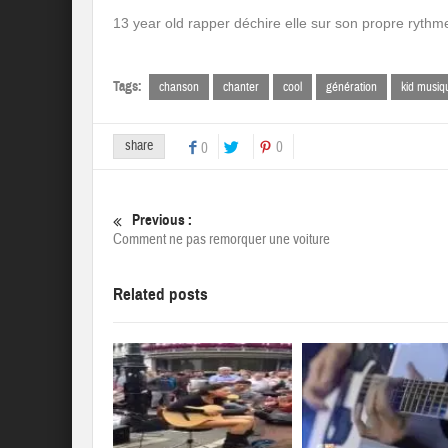
13 year old rapper déchire elle sur son propre rythme
Tags:
chanson
chanter
cool
génération
kid musiq
share
0
0
Previous :
Comment ne pas remorquer une voiture
Related posts