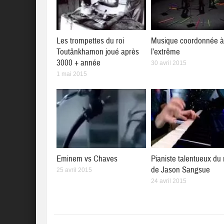
Les trompettes du roi
Musique coordonnée 
Toutânkhamon joué après
l’extrême
3000 + année
30 avril 2015
1 mai 2015
Eminem vs Chaves
Pianiste talentueux du
de Jason Sangsue
25 avril 2015
24 avril 2015