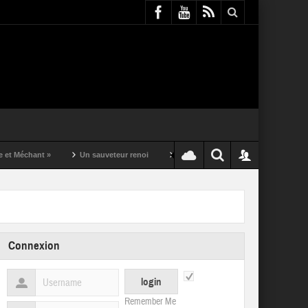
t »
Un sauveteur renoi
Un puching ball pas comme les autres
Connexion
Remember Me