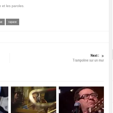
 et les paroles.
ue
rapace
Next :
Trampoline sur un mur