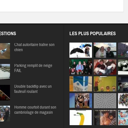
STIONS
LES PLUS POPULAIRES
Chat autoritaire traîne son
chien
Parking remplit de neige
FAIL
Double backflip avec un
fauteuil roulant
Homme courtoit durant son
cambriolage de magasin