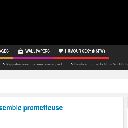
AGES
WALLPAPERS
HUMOUR SEXY (NSFW)
ez-vous que vous êtes super !
Bande annonce du film « Moi Moche et Méchan
p semble prometteuse