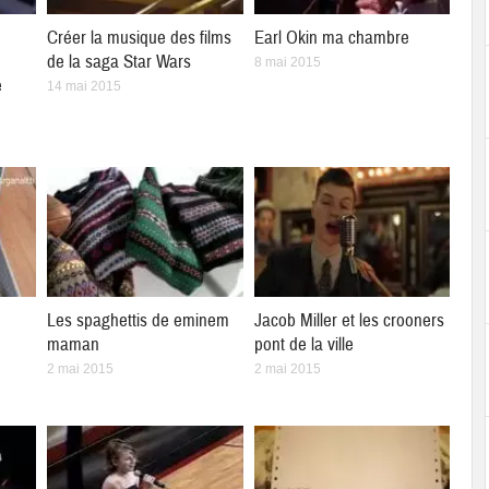
Créer la musique des films
Earl Okin ma chambre
de la saga Star Wars
8 mai 2015
e
14 mai 2015
e
Les spaghettis de eminem
Jacob Miller et les crooners
maman
pont de la ville
2 mai 2015
2 mai 2015