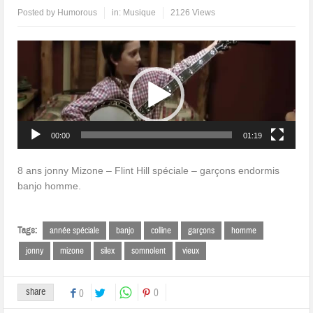
Posted by
Humorous
in:
Musique
2126 Views
Lecteur
vidéo
00:00
01:19
8 ans jonny Mizone – Flint Hill spéciale – garçons endormis
banjo homme.
Tags:
année spéciale
banjo
colline
garçons
homme
jonny
mizone
silex
somnolent
vieux
share
0
0