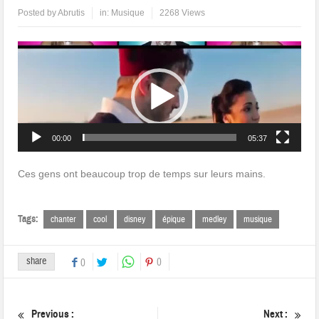
Posted by
Abrutis
in:
Musique
2268 Views
Lecteur
vidéo
00:00
05:37
Ces gens ont beaucoup trop de temps sur leurs mains.
Tags:
chanter
cool
disney
épique
medley
musique
share
0
0
Previous :
Next :