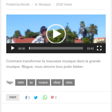
Posted by
Abrutis
in:
Musique
2038 Views
Lecteur
vidéo
00:00
03:42
Comment transformer la mauvaise musique dans la grande
musique. Blague, nous aimons tous justin bieber.
Tags:
bébé
lyz
musical
oficial
video
share
0
0