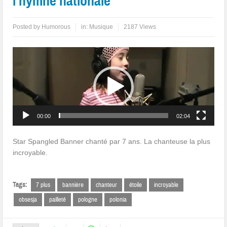
l’hymne nationale
Posted by
Humorous
in:
Musique
2187 Views
Lecteur
vidéo
00:00
02:04
Star Spangled Banner chanté par 7 ans. La chanteuse la plus
incroyable.
Tags:
7 plus
bannière
chanteur
étoile
incroyable
obsesja
pailleté
pologne
polonia