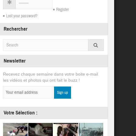
Register
Lost your password?
Rechercher
Newsletter
Recevez chaque semaine dans votre boite e-mail
les vidéos et photos qui ont fait le buzz !
Votre Sélection :