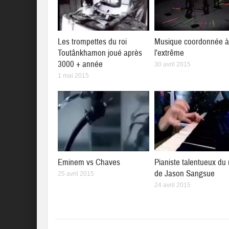
Les trompettes du roi
Musique coordonnée 
Toutânkhamon joué après
l’extrême
3000 + année
30 avril 2015
1 mai 2015
Eminem vs Chaves
Pianiste talentueux du
de Jason Sangsue
25 avril 2015
24 avril 2015