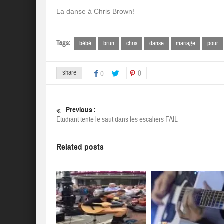
La danse à Chris Brown!
Tags:
bébé
brun
chris
danse
mariage
pour
share
0
0
Previous :
Etudiant tente le saut dans les escaliers FAIL
Related posts