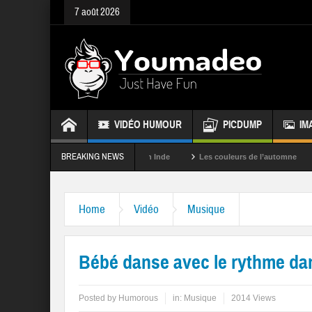
7 août 2026
VIDÉO HUMOUR
PICDUMP
IM
BREAKING NEWS
La fête des couleurs en Inde
Les couleurs de l’automne
Rappele
Home
Vidéo
Musique
Bébé danse avec le rythme da
Posted by
Humorous
in:
Musique
2014 Views