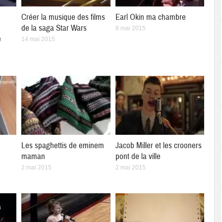
Créer la musique des films
Earl Okin ma chambre
de la saga Star Wars
8 mai 2015
e
14 mai 2015
e
Les spaghettis de eminem
Jacob Miller et les crooners
maman
pont de la ville
2 mai 2015
2 mai 2015