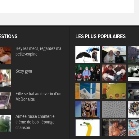
STIONS
LES PLUS POPULAIRES
Hey les mecs, regardez ma
petite-copine
Sexy gym
Fille se bat au drive-in d’un
McDonalds
Armée russe chanter le
thème de bob l’éponge
chanson