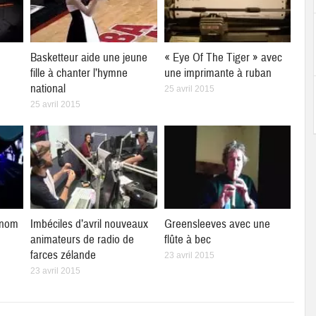
à
Basketteur aide une jeune
« Eye Of The Tiger » avec
fille à chanter l’hymne
une imprimante à ruban
national
25 avril 2015
25 avril 2015
 nom
Imbéciles d’avril nouveaux
Greensleeves avec une
animateurs de radio de
flûte à bec
farces zélande
23 avril 2015
23 avril 2015