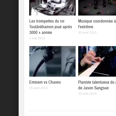
Les trompettes du roi
Musique coordonnée 
Toutânkhamon joué après
l’extrême
3000 + année
30 avril 2015
1 mai 2015
Eminem vs Chaves
Pianiste talentueux du
de Jason Sangsue
25 avril 2015
24 avril 2015