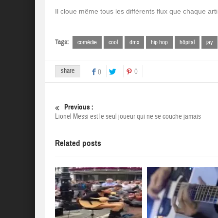
Il cloue même tous les différents flux que chaque art
Tags:
comédie
cool
dmx
hip hop
hôpital
jay
share
0
0
Previous :
Lionel Messi est le seul joueur qui ne se couche jamais
Related posts