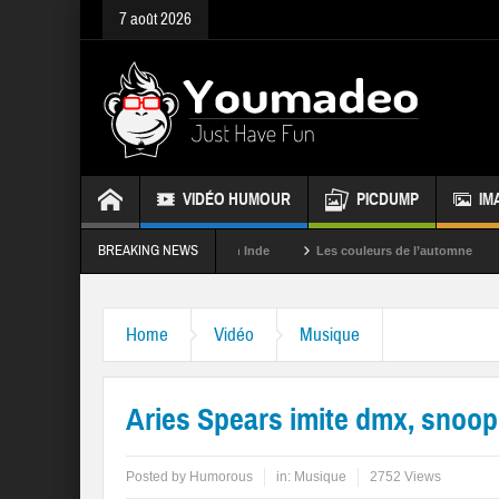
7 août 2026
VIDÉO HUMOUR
PICDUMP
IM
BREAKING NEWS
La fête des couleurs en Inde
Les couleurs de l’automne
Rappel
Home
Vidéo
Musique
Aries Spears imite dmx, snoop 
Posted by
Humorous
in:
Musique
2752 Views