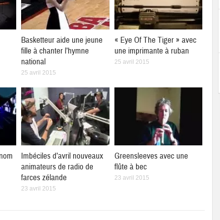
à
Basketteur aide une jeune
« Eye Of The Tiger » avec
fille à chanter l’hymne
une imprimante à ruban
national
25 avril 2015
25 avril 2015
 nom
Imbéciles d’avril nouveaux
Greensleeves avec une
animateurs de radio de
flûte à bec
farces zélande
23 avril 2015
23 avril 2015