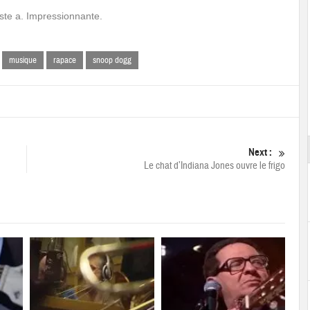
iste a. Impressionnante.
musique
rapace
snoop dogg
Next :
Le chat d’Indiana Jones ouvre le frigo