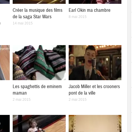
Créer la musique des films
Earl Okin ma chambre
de la saga Star Wars
8 mai 2015
e
14 mai 2015
e
Les spaghettis de eminem
Jacob Miller et les crooners
maman
pont de la ville
2 mai 2015
2 mai 2015