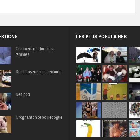
STIONS
LES PLUS POPULAIRES
Comment rendormir sa
femme !
Des danseurs qui déchirent
Nez pod
Grognant chiot bouledogue