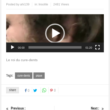
Posted by
ahi139
in:
Insolite
2481 Views
Lecteur
vidéo
00:00
01:20
Le roi du cure-dents
Tags:
cure-dents
pique
share
0
0
Previous :
Next :