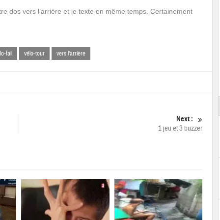
re dos vers l’arrière et le texte en même temps. Certainement
lo-fail
vélo-tour
vers l'arrière
Next :
1 jeu et 3 buzzer