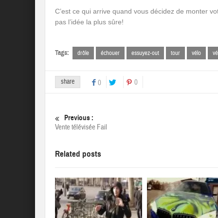
C’est ce qui arrive quand vous décidez de monter vot
pas l’idée la plus sûre!
Tags:
drôle
échouer
essuyez-out
tour
vélo
vé
share
0
0
Previous :
Vente télévisée Fail
Related posts