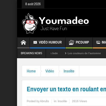
8 août 2026
VIDÉO HUMOUR
PICDUMP
IM
BREAKING NEWS
La fête des couleurs en Inde
Les couleurs de l’automne
Rappel
Home
Vidéo
Insolite
Envoyer un texto en roulant en
Posted by
Abrutis
in:
Insolite
2616 Views