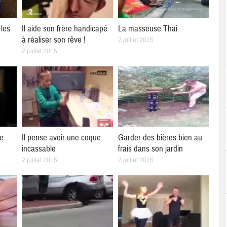
les
Il aide son frère handicapé
La masseuse Thai
à réaliser son rêve !
2 juillet 2015
2 juillet 2015
ne
Il pense avoir une coque
Garder des bières bien au
incassable
frais dans son jardin
2 juillet 2015
2 juillet 2015