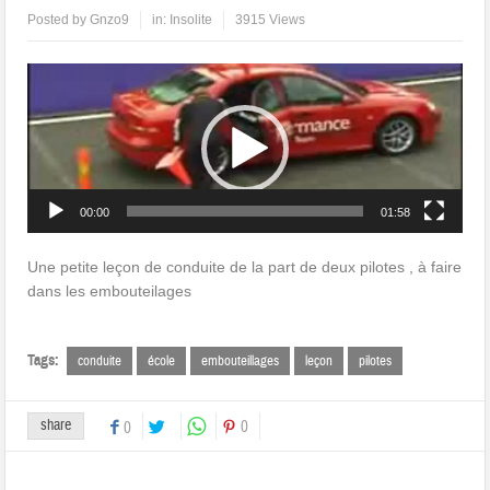
Posted by
Gnzo9
in:
Insolite
3915 Views
Lecteur
vidéo
00:00
01:58
Une petite leçon de conduite de la part de deux pilotes , à faire
dans les embouteilages
Tags:
conduite
école
embouteillages
leçon
pilotes
share
0
0