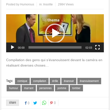
Posted by
Humorous
in:
Insolite
2984 Views
Lecteur
vidéo
00:00
02:03
Compilation des gens qui s’évanouissent devant la caméra en
réalisant diverses choses…
Tags:
comique
compilation
drôle
évanouir
évanouissement
humour
marrant
personnes
pomme
tomber
share
0
0