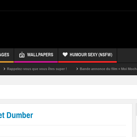
AGES
WALLPAPERS
HUMOUR SEXY (NSFW)
elez-vous que vous êtes super !
Bande annonce du film « Moi Moche et Méch
et Dumber