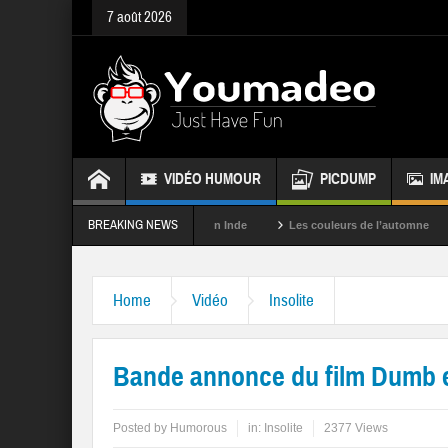
7 août 2026
VIDÉO HUMOUR
PICDUMP
IM
BREAKING NEWS
es
La fête des couleurs en Inde
Les couleurs de l’automne
Rapp
Home
Vidéo
Insolite
Bande annonce du film Dumb 
Posted by
Humorous
in:
Insolite
2377 Views