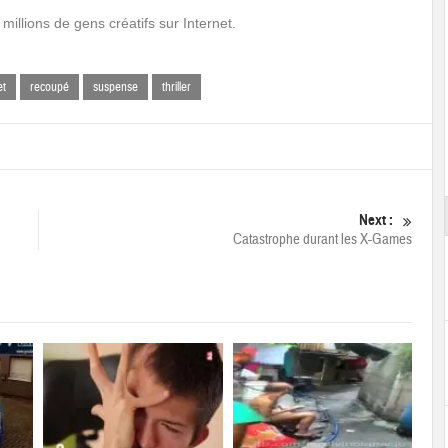
llions de gens créatifs sur Internet.
et
recoupé
suspense
thriller
Next :
Catastrophe durant les X-Games