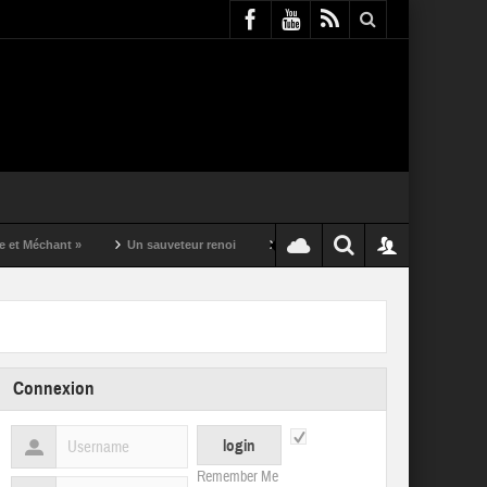
ant »
Un sauveteur renoi
Un puching ball pas comme les autres
Connexion
Remember Me