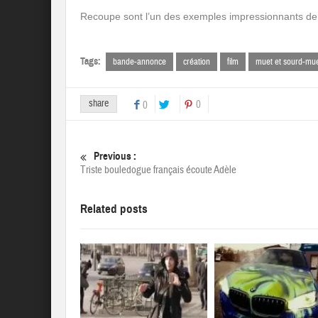
Recoupe sont l’un des exemples impressionnants de mi
Tags:
bande-annonce
création
film
muet et sourd-mu
share
0
0
Previous :
Triste bouledogue français écoute Adèle
Related posts