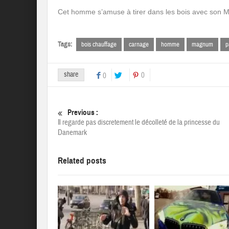
Cet homme s’amuse à tirer dans les bois avec son
Tags:
bois chauffage
carnage
homme
magnum
p
share
0
0
Previous :
Il regarde pas discretement le décolleté de la princesse du
Danemark
Related posts