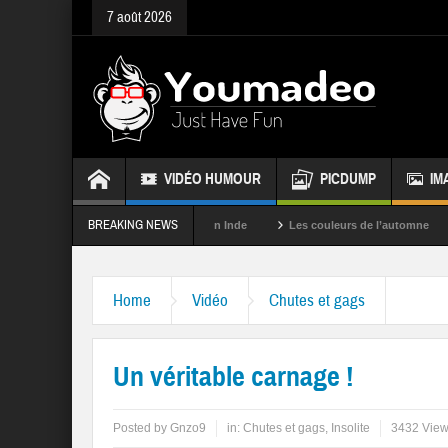
7 août 2026
VIDÉO HUMOUR
PICDUMP
IM
BREAKING NEWS
La fête des couleurs en Inde
Les couleurs de l’automne
Rappel
Home
Vidéo
Chutes et gags
Un véritable carnage !
Posted by
Gnzo9
in:
Chutes et gags
,
Insolite
3432 Vie