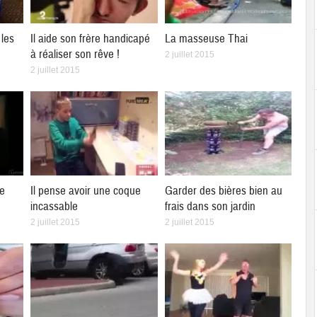
les
Il aide son frère handicapé
La masseuse Thai
à réaliser son rêve !
2 juillet 2015
2 juillet 2015
ne
Il pense avoir une coque
Garder des bières bien au
incassable
frais dans son jardin
2 juillet 2015
2 juillet 2015