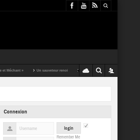
t »
Un sauveteur renoi
Un puching ball pas comme les autres
Connexion
Remember Me