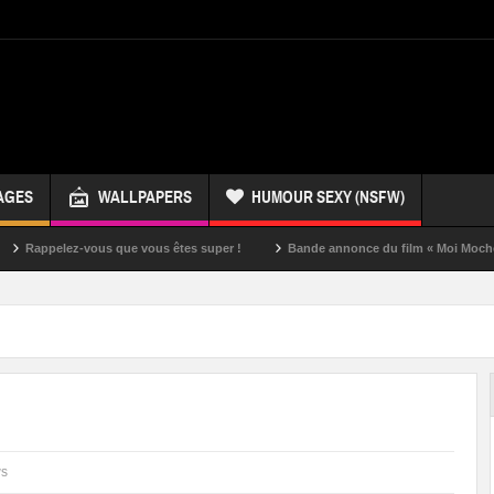
AGES
WALLPAPERS
HUMOUR SEXY (NSFW)
ez-vous que vous êtes super !
Bande annonce du film « Moi Moche et Méchan
ws