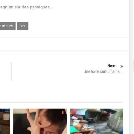
 Magnum sur des pastèques…
astèques
tirer
Next :
Une force surhumaine…