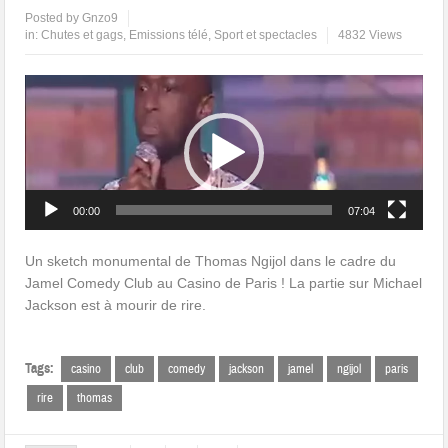
Posted by
Gnzo9
in:
Chutes et gags
,
Emissions télé
,
Sport et spectacles
4832 Views
Lecteur
vidéo
00:00
07:04
Un sketch monumental de Thomas Ngijol dans le cadre du
Jamel Comedy Club au Casino de Paris ! La partie sur Michael
Jackson est à mourir de rire.
Tags:
casino
club
comedy
jackson
jamel
ngijol
paris
rire
thomas