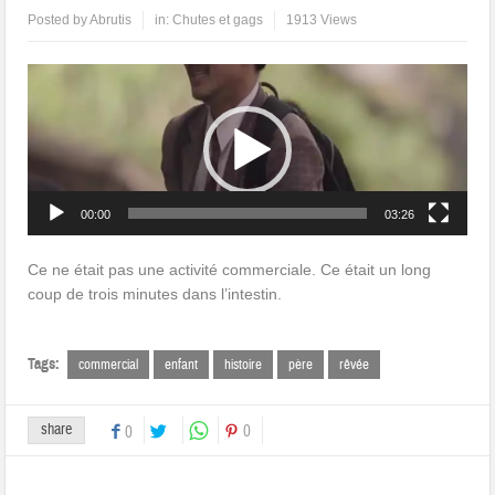
Posted by
Abrutis
in:
Chutes et gags
1913 Views
Lecteur
vidéo
00:00
03:26
Ce ne était pas une activité commerciale. Ce était un long
coup de trois minutes dans l’intestin.
Tags:
commercial
enfant
histoire
père
rêvée
share
0
0