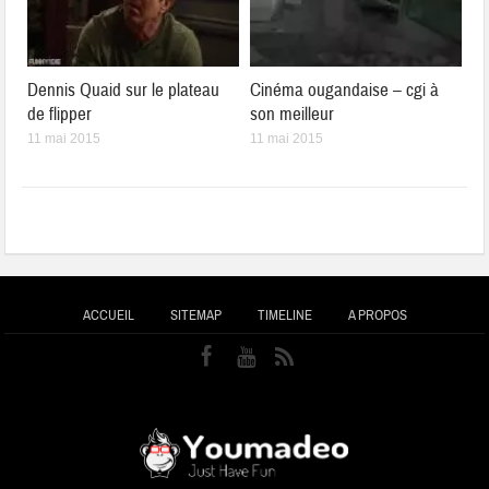
Dennis Quaid sur le plateau
Cinéma ougandaise – cgi à
de flipper
son meilleur
11 mai 2015
11 mai 2015
ACCUEIL
SITEMAP
TIMELINE
A PROPOS