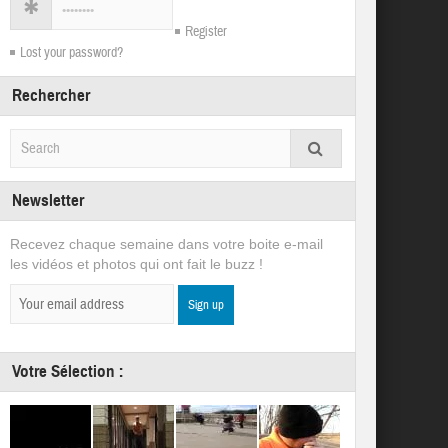
Register
Lost your password?
Rechercher
Newsletter
Recevez chaque semaine dans votre boite e-mail
les vidéos et photos qui ont fait le buzz !
Votre Sélection :