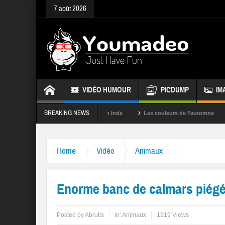
7 août 2026
VIDÉO HUMOUR
PICDUMP
IM
BREAKING NEWS
La fête des couleurs en Inde
Les couleurs de l’automne
Rappel
Home
Vidéo
Animaux
Enorme banc de calmars piégé
Posted by
Abrutis
in:
Animaux
1919 Views