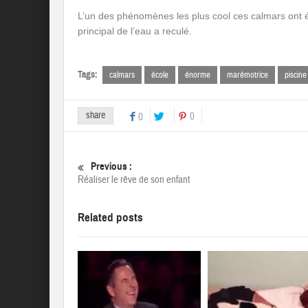
L’un des phénomènes les plus cool ces calmars ont 
principal de l’eau a reculé.
Tags:
calmars
école
énorme
marémotrice
piscine
share
0
0
Previous :
Réaliser le rêve de son enfant
Related posts