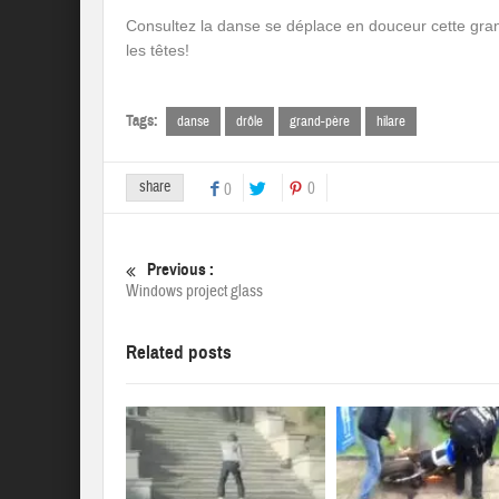
Consultez la danse se déplace en douceur cette grand
les têtes!
Tags:
danse
drôle
grand-père
hilare
share
0
0
Previous :
Windows project glass
Related posts