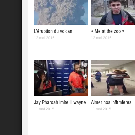
L’éruption du volcan
« Me at the zoo »
12 mai 2015
12 mai 2015
Jay Pharoah imite lil wayne
Aimer nos infirmières
11 mai 2015
11 mai 2015