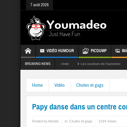
7 août 2026
VIDÉO HUMOUR
PICDUMP
IM
BREAKING NEWS
La fête des couleurs en Inde
Les couleurs de l’automne
Rappele
Home
Vidéo
Chutes et gags
Papy danse dans un centre c
Posted by
Abrutis
in:
Chutes et gags
2194 Views