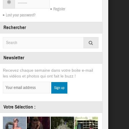
Register
Lost your password?
Rechercher
Newsletter
Recevez chaque semaine dans votre boite e-mail
les vidéos et photos qui ont fait le buzz !
Votre Sélection :