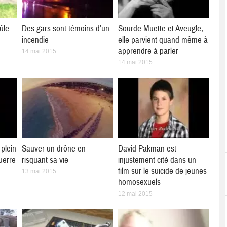
ûle
Des gars sont témoins d’un
Sourde Muette et Aveugle,
incendie
elle parvient quand même à
apprendre à parler
14 mai 2015
14 mai 2015
plein
Sauver un drône en
David Pakman est
uerre
risquant sa vie
injustement cité dans un
film sur le suicide de jeunes
13 mai 2015
homosexuels
12 mai 2015