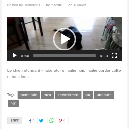
Posted by
Humorous
in:
Insolite
2216 Views
Lecteur
vidéo
00:00
01:24
Le chien étonnant – laboratoire moitié noir, moitié border collie
et tous fous.
Tags:
border-colie
chien
émerveillement
fou
laboratoire
noir
share
0
0