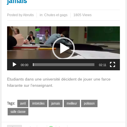
jamais
Posted by
Abrutis
in:
Chutes et gags
1805 Views
Lecteur
vidéo
00:00
02:11
Etudiants dans une université décident de jouer une farce
hilarante sur l’enseignant.
Tags:
avril
imbéciles
jamais
meilleur
polisson
salle classe